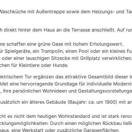
r Waschküche mit Außentreppe sowie dem Heizungs- und Tank
ch direkt hinter dem Haus an die Terrasse anschließt. Auf r
ume schaffen eine grüne Oase mit hohem Erholungswert.
r Spielgeräte, ein Trampolin, einen Pool oder ein kleines Fu
er einer lauschigen Sitzecke mit Grillplatz verwirklichen
chen für Kleintiere oder Hunde.
ktrischem Tor ergänzen das attraktive Gesamtbild dieser I
ldet eine hervorragende Grundlage für individuelle Modern
, ihre persönlichen Wohnideen und Gestaltungsvorstellungen
zusätzlich ein älteres Gebäude (Baujahr: ca. um 1900) mit 
cht es nicht dem heutigen Wohnstandard und ist stark reno
cklungsmöglichkeiten: Durch einen möglichen Rückbau ließ
haus, eine Werkstatt oder zusätzliche Garagenflächen.