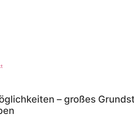
kt
öglichkeiten – großes Grunds
pen