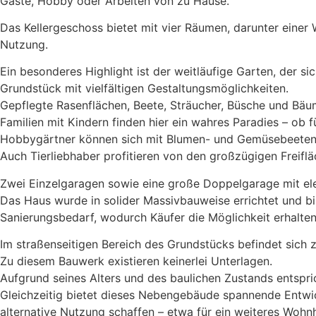
Gäste, Hobby oder Arbeiten von zu Hause.
Das Kellergeschoss bietet mit vier Räumen, darunter eine
Nutzung.
Ein besonderes Highlight ist der weitläufige Garten, der si
Grundstück mit vielfältigen Gestaltungsmöglichkeiten.
Gepflegte Rasenflächen, Beete, Sträucher, Büsche und Bä
Familien mit Kindern finden hier ein wahres Paradies – ob fü
Hobbygärtner können sich mit Blumen- und Gemüsebeeten od
Auch Tierliebhaber profitieren von den großzügigen Freiflä
Zwei Einzelgaragen sowie eine große Doppelgarage mit ele
Das Haus wurde in solider Massivbauweise errichtet und bi
Sanierungsbedarf, wodurch Käufer die Möglichkeit erhalten
Im straßenseitigen Bereich des Grundstücks befindet sich 
Zu diesem Bauwerk existieren keinerlei Unterlagen.
Aufgrund seines Alters und des baulichen Zustands entspri
Gleichzeitig bietet dieses Nebengebäude spannende Entwi
alternative Nutzung schaffen – etwa für ein weiteres Wohn